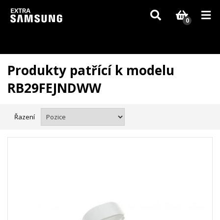
Vzhledem k aktuální situaci se může dodání dílů, které nejsou skladem,
zpozdit. Děkujeme za pochopení.
0
Produkty patřící k modelu
RB29FEJNDWW
Řazení