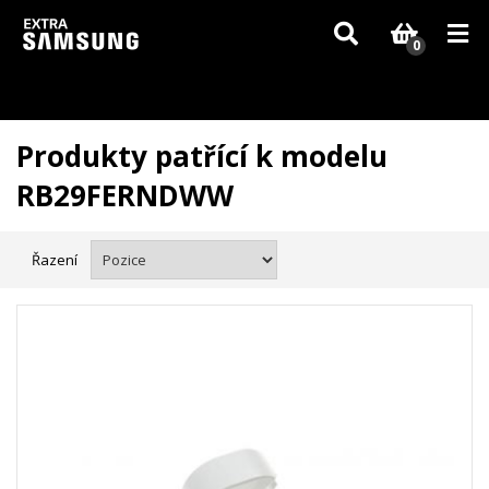
Vzhledem k aktuální situaci se může dodání dílů, které nejsou skladem,
zpozdit. Děkujeme za pochopení.
0
Produkty patřící k modelu
RB29FERNDWW
Řazení