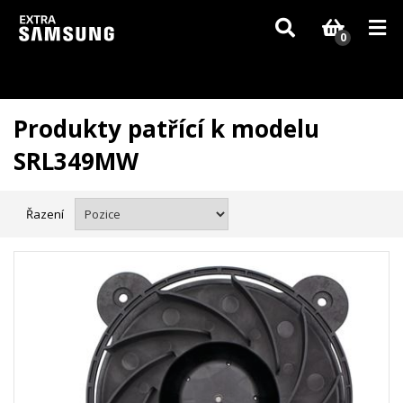
Vzhledem k aktuální situaci se může dodání dílů, které nejsou skladem,
zpozdit. Děkujeme za pochopení.
0
Produkty patřící k modelu
SRL349MW
Řazení