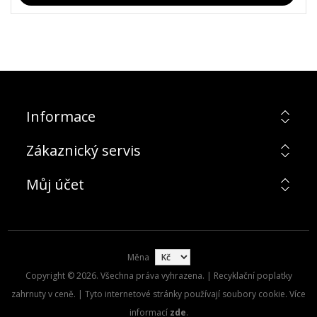
Informace
Zákaznický servis
Můj účet
Měna
Copyright © 2026. Všechna práva vyhrazena. | Recyklační poplatky
zahrnuty v ceně. | Tyto internetové stránky používají soubory cookie. Více
informací
zde
.