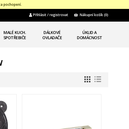
za pochopení.
Přihlásit / registrovat
Nákupní košík
(0)
MALÉ KUCH.
DÁLKOVÉ
ÚKLID A
SPOTŘEBIČE
OVLADAČE
DOMÁCNOST
W