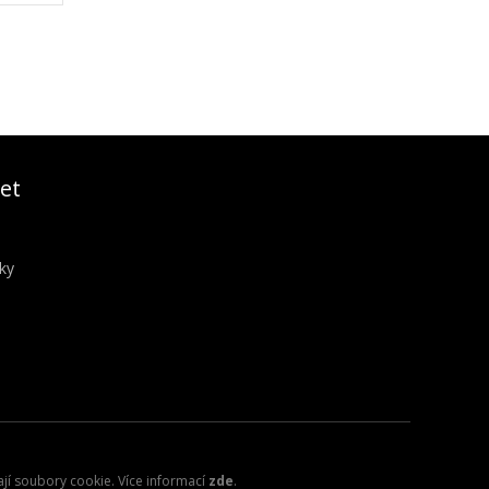
et
ky
ají soubory cookie. Více informací
zde
.