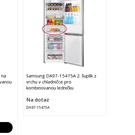
 na
Samsung DA97-15475A 2. šuplík z
ovanou
vrchu v chladničce pro
kombinovanou ledničku
Na dotaz
DA97-15475A