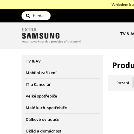
Vzhledem k a
Hledat
TV & A
TV & AV
Produ
Mobilní zařízení
Řazení
IT a Kancelář
Velké spotřebiče
Malé kuch. spotřebiče
Dálkové ovladače
Úklid a domácnost