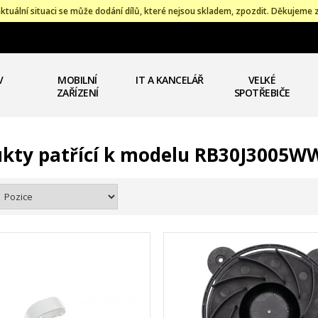
ktuální situaci se může dodání dílů, které nejsou skladem, zpozdit. Děkujeme 
V
MOBILNÍ
IT A KANCELÁŘ
VELKÉ
ZAŘÍZENÍ
SPOTŘEBIČE
kty patřící k modelu RB30J3005W