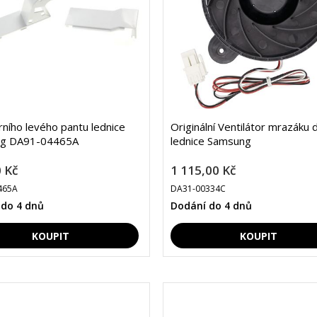
rního levého pantu lednice
Originální Ventilátor mrazáku 
g DA91-04465A
lednice Samsung
 Kč
1 115,00 Kč
465A
DA31-00334C
 do 4 dnů
Dodání do 4 dnů