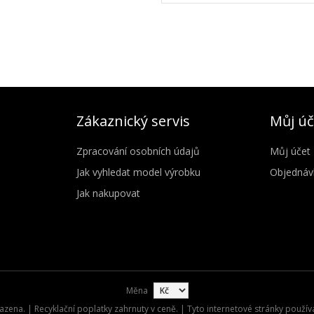
Zákaznický servis
Můj úč
Zpracování osobních údajů
Můj účet
Jak vyhledat model výrobku
Objednáv
Jak nakupovat
Měna
zena. | Recyklační poplatky zahrnuty v ceně. | Tyto internetové stránky použív