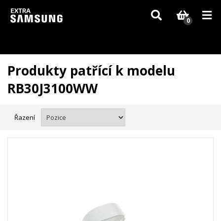
Vzhledem k aktuální situaci se může dodání dílů, které nejsou skladem,
zpozdit. Děkujeme za pochopení.
0
Produkty patřící k modelu
RB30J3100WW
Řazení