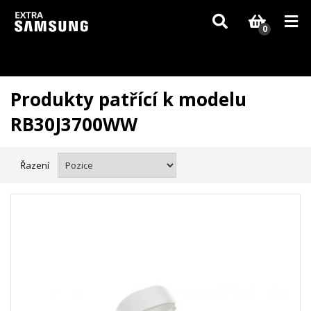
Vzhledem k aktuální situaci se může dodání dílů, které nejsou skladem,
zpozdit. Děkujeme za pochopení.
0
Produkty patřící k modelu
RB30J3700WW
Řazení