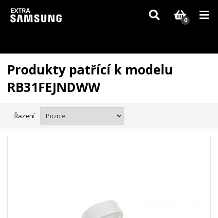
Vzhledem k aktuální situaci se může dodání dílů, které nejsou skladem,
zpozdit. Děkujeme za pochopení.
0
Produkty patřící k modelu
RB31FEJNDWW
Řazení