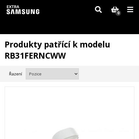
Vzhledem k aktuální situaci se může dodání dílů, které nejsou skladem,
zpozdit. Děkujeme za pochopení.
0
Produkty patřící k modelu
RB31FERNCWW
Řazení