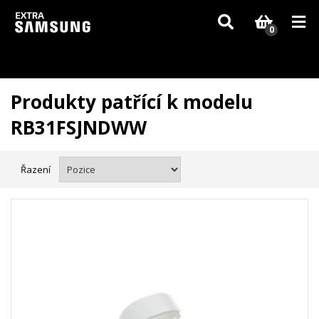
Vzhledem k aktuální situaci se může dodání dílů, které nejsou skladem,
zpozdit. Děkujeme za pochopení.
0
Produkty patřící k modelu
RB31FSJNDWW
Řazení