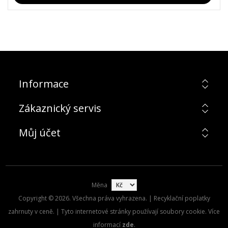
Informace
Zákaznický servis
Můj účet
Měna
Copyright © 2026. Všechna práva vyhrazena. | Recyklační poplatky
zahrnuty v ceně. | Tyto internetové stránky používají soubory cookie. Více
informací
zde
.