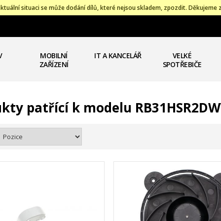
ktuální situaci se může dodání dílů, které nejsou skladem, zpozdit. Děkujeme 
V
MOBILNÍ
IT A KANCELÁŘ
VELKÉ
ZAŘÍZENÍ
SPOTŘEBIČE
ukty patřící k modelu RB31HSR2D