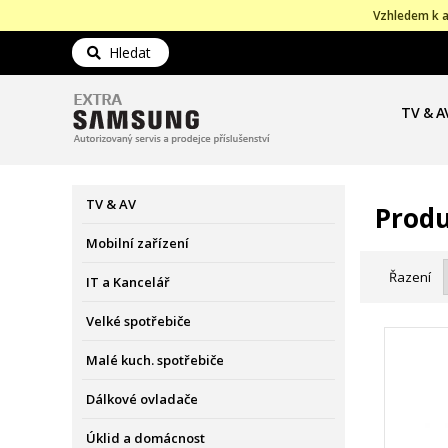
Vzhledem k a
Hledat
TV & A
TV & AV
Prod
Mobilní zařízení
Řazení
IT a Kancelář
Velké spotřebiče
Malé kuch. spotřebiče
Dálkové ovladače
Úklid a domácnost