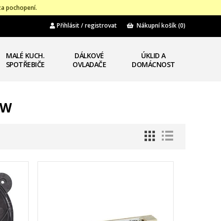
za pochopení.
Přihlásit / registrovat
Nákupní košík
(0)
MALÉ KUCH.
DÁLKOVÉ
ÚKLID A
SPOTŘEBIČE
OVLADAČE
DOMÁCNOST
WW