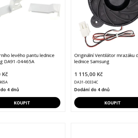
rního levého pantu lednice
Originální Ventilátor mrazáku 
g DA91-04465A
lednice Samsung
 Kč
1 115,00 Kč
465A
DA31-00334C
 do 4 dnů
Dodání do 4 dnů