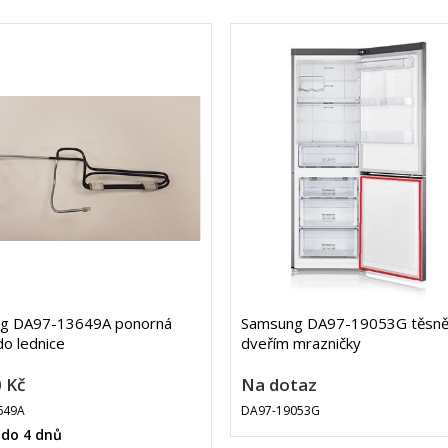
g DA97-13649A ponorná
Samsung DA97-19053G těsněn
do lednice
dveřím mrazničky
 Kč
Na dotaz
649A
DA97-19053G
 do 4 dnů