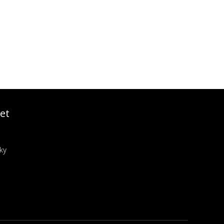
et
ky