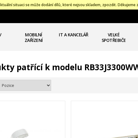
ktuální situaci se může dodání dílů, které nejsou skladem, zpozdit. Děkujeme 
V
MOBILNÍ
IT A KANCELÁŘ
VELKÉ
ZAŘÍZENÍ
SPOTŘEBIČE
kty patřící k modelu RB33J3300W