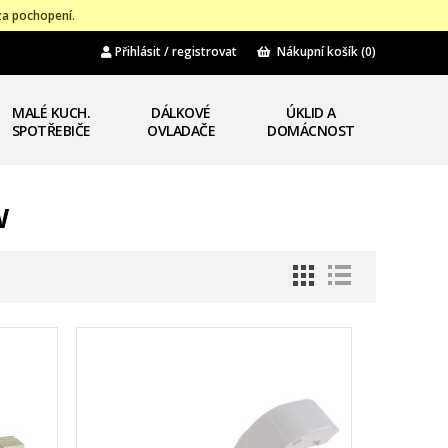
za pochopení.
Přihlásit / registrovat
Nákupní košík
(0)
MALÉ KUCH.
DÁLKOVÉ
ÚKLID A
SPOTŘEBIČE
OVLADAČE
DOMÁCNOST
W