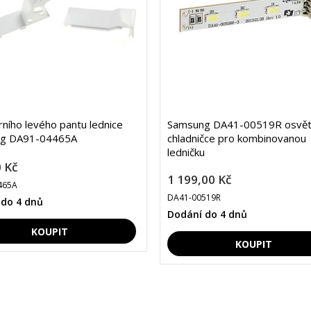
rního levého pantu lednice
Samsung DA41-00519R osvětl
g DA91-04465A
chladničce pro kombinovanou
ledničku
 Kč
1 199,00 Kč
465A
DA41-00519R
 do 4 dnů
Dodání do 4 dnů