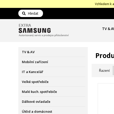
Vzhledem k a
Hledat
TV & A
TV & AV
Produ
Mobilní zařízení
Řazení
IT a Kancelář
Velké spotřebiče
Malé kuch. spotřebiče
Dálkové ovladače
Úklid a domácnost