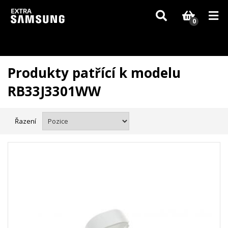
Vzhledem k aktuální situaci se může dodání dílů, které nejsou skladem,
zpozdit. Děkujeme za pochopení.
0
Produkty patřící k modelu
RB33J3301WW
Řazení