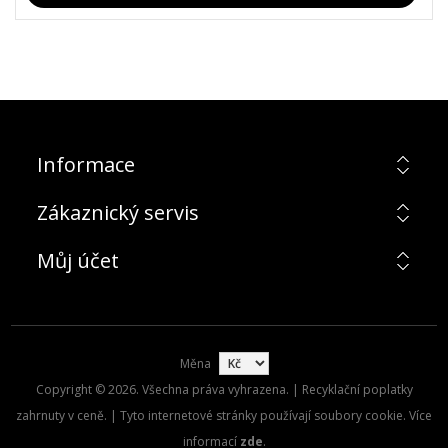
Informace
Zákaznický servis
Můj účet
Měna
Copyright © 2026. Všechna práva vyhrazena. | Recyklační poplatky
zahrnuty v ceně. | Tyto internetové stránky používají soubory cookie. Více
informací
zde
.