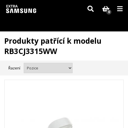
Vzhledem k aktuální situaci se může dodání dílů, které nejsou skladem,
zpozdit. Děkujeme za pochopení.
0
Produkty patřící k modelu
RB3CJ3315WW
Řazení