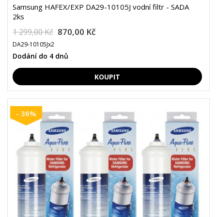
Samsung HAFEX/EXP DA29-10105J vodní filtr - SADA
2ks
870,00 Kč
1 299,00 Kč
DA29-10105Jx2
Dodání do 4 dnů
- 36%