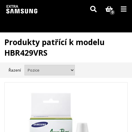
Vzhledem k aktuální situaci se může dodání dílů, které nejsou skladem,
zpozdit. Děkujeme za pochopení.
0
Produkty patřící k modelu
HBR429VRS
Řazení