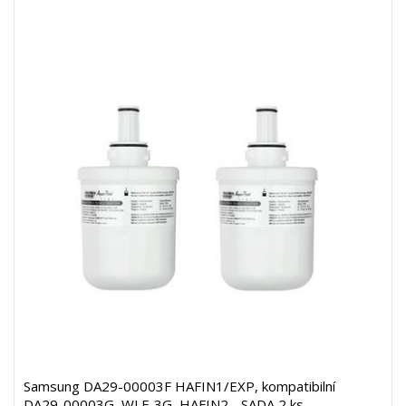
Samsung DA29-00003F HAFIN1/EXP, kompatibilní
DA29-00003G, WLF-3G, HAFIN2 - SADA 2 ks