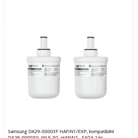
Samsung DA29-00003F HAFIN1/EXP, kompatibilní
DA29-00003G, WLF-3G, HAFIN2 - SADA 2 ks