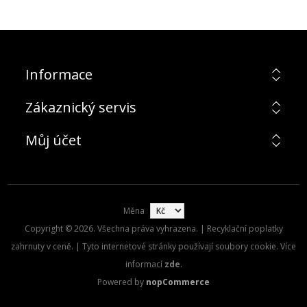
Informace
Zákaznický servis
Můj účet
Měna
Copyright © 2026. Všechna práva vyhrazena. | Recyklační poplatky
zahrnuty v ceně. | Tyto internetové stránky používají soubory cookie. Více
informací
zde
.
Powered by
nopCommerce