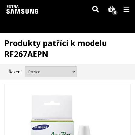
Vzhledem k aktuální situaci se může dodání dílů, které nejsou skladem,
zpozdit. Děkujeme za pochopení.
0
Produkty patřící k modelu
RF267AEPN
Řazení