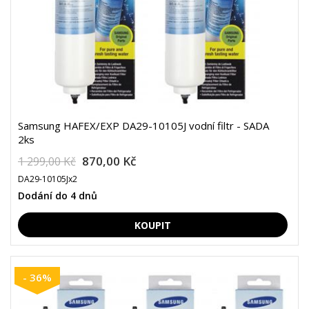
Samsung HAFEX/EXP DA29-10105J vodní filtr - SADA
2ks
870,00 Kč
1 299,00 Kč
DA29-10105Jx2
Dodání do 4 dnů
- 36%