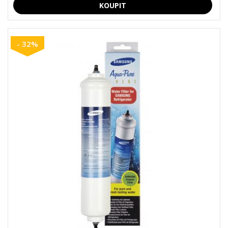
- 32%