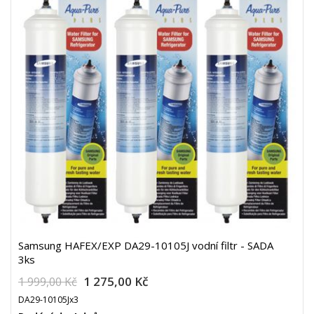
Samsung HAFEX/EXP DA29-10105J vodní filtr - SADA
3ks
1 275,00 Kč
1 999,00 Kč
DA29-10105Jx3