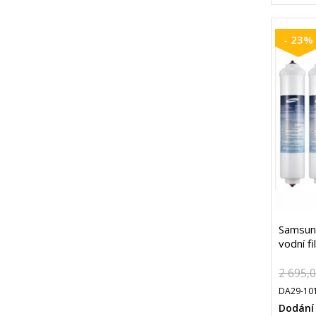
- 23%
Samsun
vodní fi
2 695,
DA29-101
Dodání