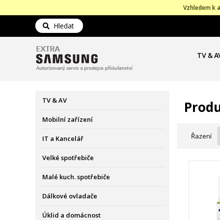
Vzhledem k a
Hledat
TV & A
TV & AV
Produ
Mobilní zařízení
Řazení
IT a Kancelář
Velké spotřebiče
Malé kuch. spotřebiče
Dálkové ovladače
Úklid a domácnost