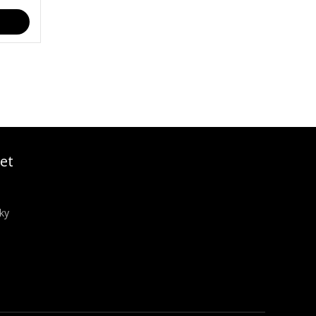
et
ky