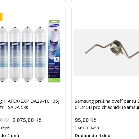
g HAFEX/EXP DA29-10105J
Samsung pružina dveří pantu
ltr - SADA 5ks
01345B pro chladničku Samsu
2 075,00 Kč
95,00 Kč
00 Kč
05Jx5
DA81-01345B
 do 4 dnů
Dodání do 4 dnů