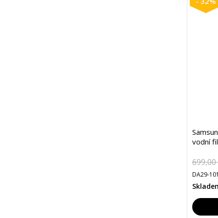
- 32%
Samsun
vodní fil
699,00
DA29-101
Sklade