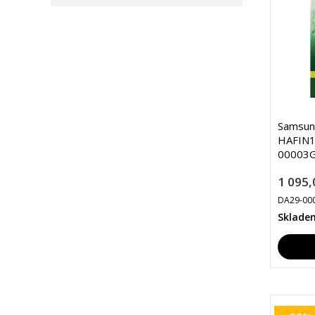
Samsun
HAFIN1/
00003G
1 095,
DA29-00
Sklade