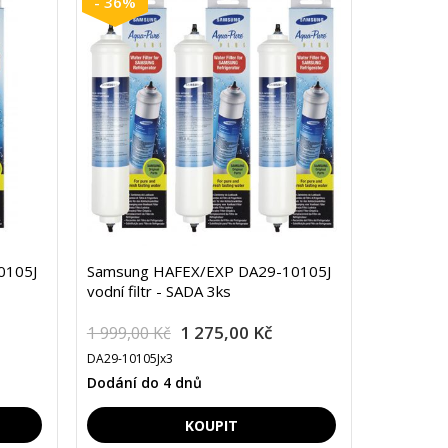
- 36%
0105J
Samsung HAFEX/EXP DA29-10105J
vodní filtr - SADA 3ks
1 275,00 Kč
1 999,00 Kč
DA29-10105Jx3
Dodání do 4 dnů