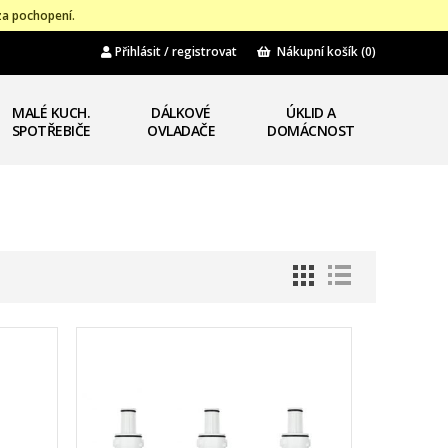
za pochopení.
Přihlásit / registrovat
Nákupní košík
(0)
MALÉ KUCH.
DÁLKOVÉ
ÚKLID A
SPOTŘEBIČE
OVLADAČE
DOMÁCNOST