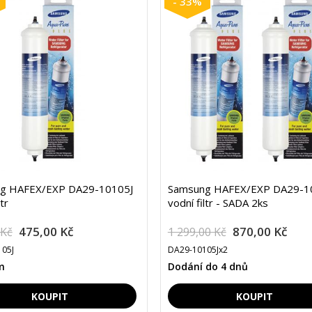
- 33%
g HAFEX/EXP DA29-10105J
Samsung HAFEX/EXP DA29-1
tr
vodní filtr - SADA 2ks
475,00 Kč
870,00 Kč
 Kč
1 299,00 Kč
05J
DA29-10105Jx2
m
Dodání do 4 dnů