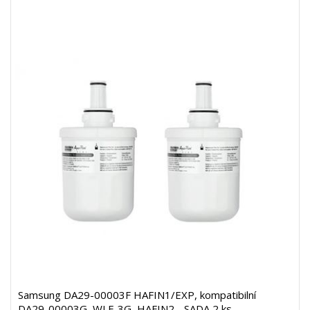
Samsung DA29-00003F HAFIN1/EXP, kompatibilní
DA29-00003G, WLF-3G, HAFIN2 - SADA 2 ks