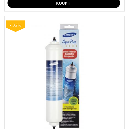
- 32%