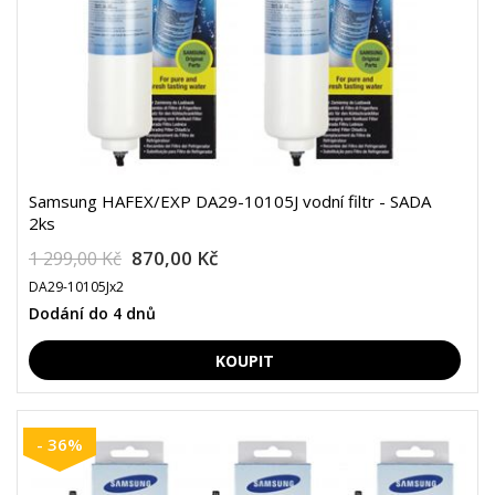
Samsung HAFEX/EXP DA29-10105J vodní filtr - SADA
2ks
870,00 Kč
1 299,00 Kč
DA29-10105Jx2
Dodání do 4 dnů
- 36%