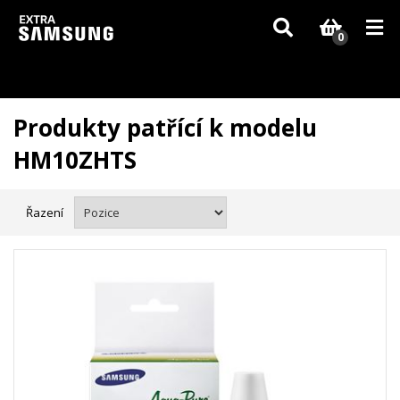
Vzhledem k aktuální situaci se může dodání dílů, které nejsou skladem,
zpozdit. Děkujeme za pochopení.
0
Produkty patřící k modelu
HM10ZHTS
Řazení