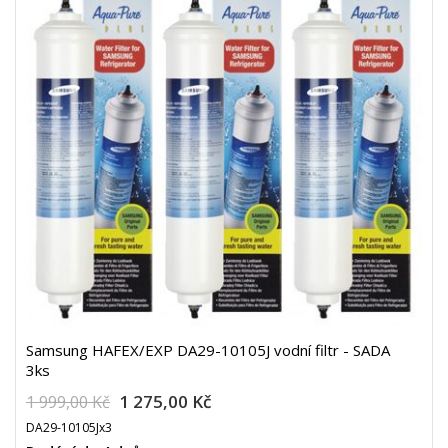
Samsung HAFEX/EXP DA29-10105J vodní filtr - SADA
3ks
1 275,00 Kč
1 999,00 Kč
DA29-10105Jx3