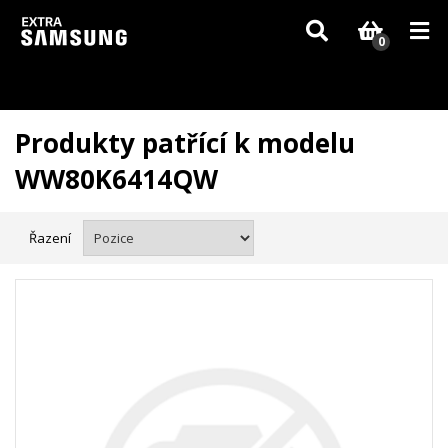
Vzhledem k aktuální situaci se může dodání dílů, které nejsou skladem,
zpozdit. Děkujeme za pochopení.
0
Produkty patřící k modelu
WW80K6414QW
Řazení