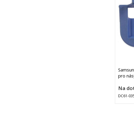
Samsun
pro nás
Na do
DC61-03