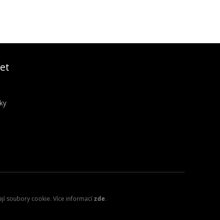
et
ky
ají soubory cookie. Více informací
zde
.