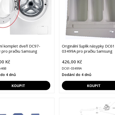
lní komplet dveří DC97-
Originální šuplík násypky DC61
 pro pračku Samsung
03499A pro pračku Samsung
00 Kč
426,00 Kč
546B
DC61-03499A
 do 4 dnů
Dodání do 4 dnů