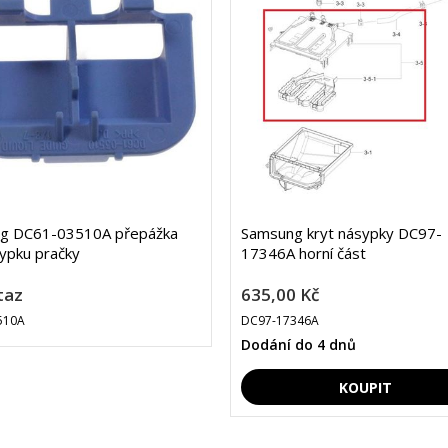
g DC61-03510A přepážka
Samsung kryt násypky DC97-
ypku pračky
17346A horní část
taz
635,00 Kč
510A
DC97-17346A
Dodání do 4 dnů