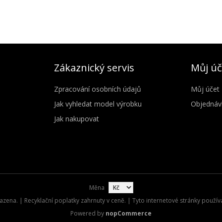
Zákaznický servis
Můj úč
Zpracování osobních údajů
Můj účet
Jak vyhledat model výrobku
Objednáv
Jak nakupovat
Měna
zena. | Recyklační poplatky zahrnuty v ceně. | Tyto internetové stránky použív
Powered by
nopCommerce