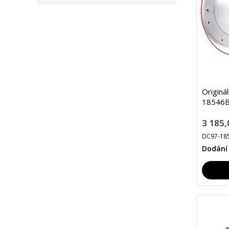
Originá
18546B
3 185,
DC97-18
Dodání