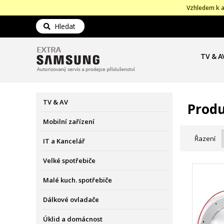
Vzhledem k a
Hledat
TV & A
TV & AV
Produ
Mobilní zařízení
Řazení
IT a Kancelář
Velké spotřebiče
Malé kuch. spotřebiče
Dálkové ovladače
Úklid a domácnost