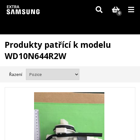
Vzhledem k aktuální situaci se může dodání dílů, které nejsou skladem,
zpozdit. Děkujeme za pochopení.
0
Produkty patřící k modelu
WD10N644R2W
Řazení