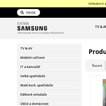
Vzhledem k a
Hledat
TV & A
TV & AV
Produ
Mobilní zařízení
Řazení
IT a Kancelář
Velké spotřebiče
Malé kuch. spotřebiče
Dálkové ovladače
Úklid a domácnost