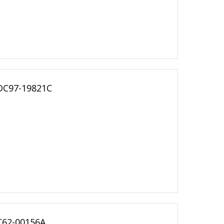
DC97-19821C
C62-00156A