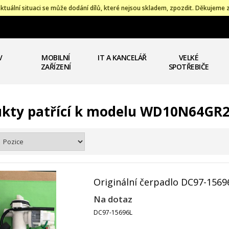
ktuální situaci se může dodání dílů, které nejsou skladem, zpozdit. Děkujeme 
V
MOBILNÍ
IT A KANCELÁŘ
VELKÉ
ZAŘÍZENÍ
SPOTŘEBIČE
kty patřící k modelu WD10N64GR
Originální čerpadlo DC97-1569
Na dotaz
DC97-15696L