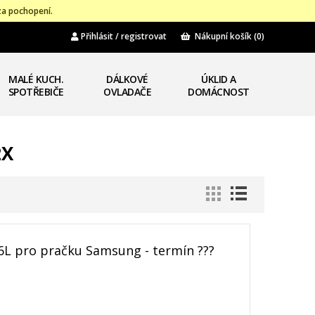
za pochopení.
Přihlásit / registrovat
Nákupní košík
(0)
MALÉ KUCH.
DÁLKOVÉ
ÚKLID A
SPOTŘEBIČE
OVLADAČE
DOMÁCNOST
2X
6L pro pračku Samsung - termín ???