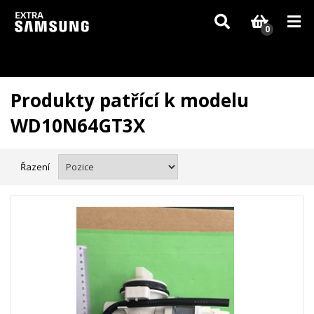
Vzhledem k aktuální situaci se může dodání dílů, které nejsou skladem,
zpozdit. Děkujeme za pochopení.
0
Produkty patřící k modelu
WD10N64GT3X
Řazení