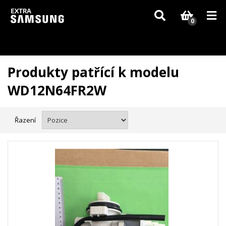
Vzhledem k aktuální situaci se může dodání dílů, které nejsou skladem,
zpozdit. Děkujeme za pochopení.
0
Produkty patřící k modelu
WD12N64FR2W
Řazení