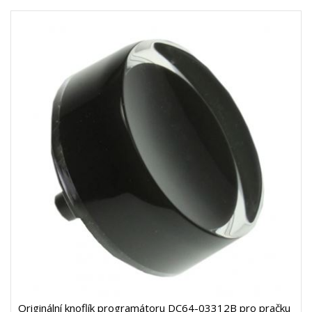
Originální knoflík programátoru DC64-03312B pro pračku