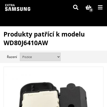
Vzhledem k aktuální situaci se může dodání dílů, které nejsou skladem,
zpozdit. Děkujeme za pochopení.
0
Produkty patřící k modelu
WD80J6410AW
Řazení