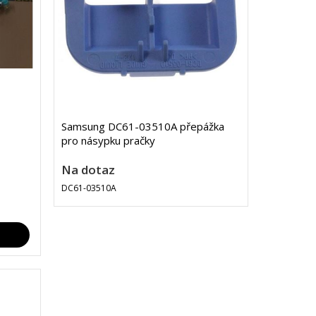
Samsung DC61-03510A přepážka
pro násypku pračky
Na dotaz
DC61-03510A