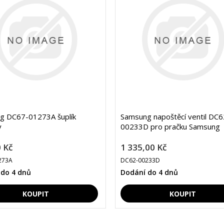
g DC67-01273A šuplík
Samsung napoštěcí ventil DC6
y
00233D pro pračku Samsung
 Kč
1 335,00 Kč
273A
DC62-00233D
 do 4 dnů
Dodání do 4 dnů