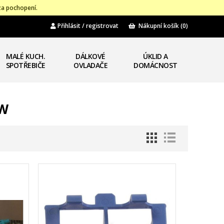
za pochopení.
Přihlásit / registrovat
Nákupní košík
(0)
MALÉ KUCH.
DÁLKOVÉ
ÚKLID A
SPOTŘEBIČE
OVLADAČE
DOMÁCNOST
CW