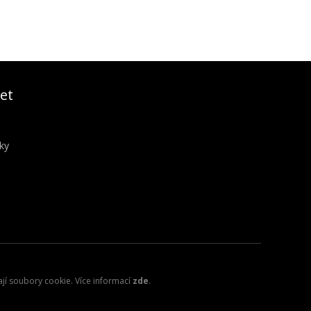
et
ky
ají soubory cookie. Více informací
zde
.