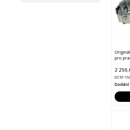
Originá
pro pr
2 250,
DC97-15
Dodání