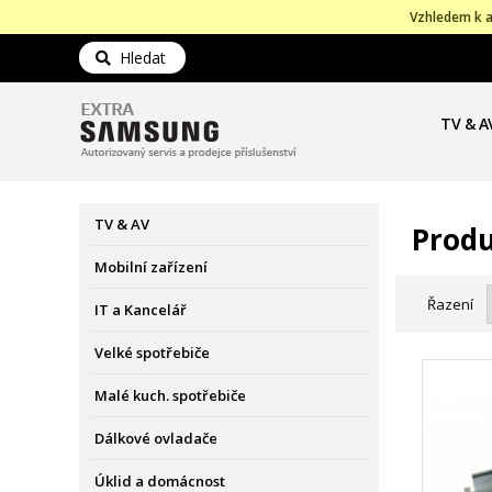
Vzhledem k a
Hledat
TV & A
TV & AV
Produ
Mobilní zařízení
Řazení
IT a Kancelář
Velké spotřebiče
Malé kuch. spotřebiče
Dálkové ovladače
Úklid a domácnost