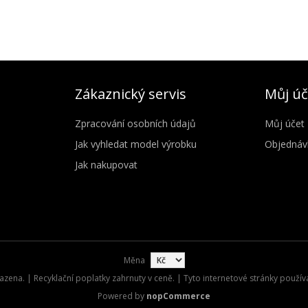
Zákaznický servis
Můj úč
Zpracování osobních údajů
Můj účet
Jak vyhledat model výrobku
Objednáv
Jak nakupovat
Měna
zena. | Recyklační poplatky zahrnuty v ceně. | Tyto internetové stránky použív
Powered by
nopCommerce