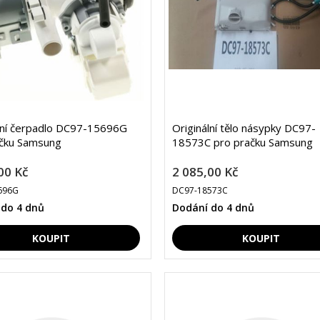
lní čerpadlo DC97-15696G
Originální tělo násypky DC97-
ačku Samsung
18573C pro pračku Samsung
00 Kč
2 085,00 Kč
696G
DC97-18573C
 do 4 dnů
Dodání do 4 dnů