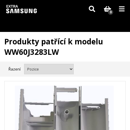
Vzhledem k aktuální situaci se může dodání dílů, které nejsou skladem,
zpozdit. Děkujeme za pochopení.
0
Produkty patřící k modelu
WW60J3283LW
Řazení