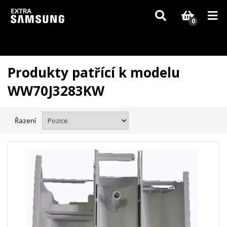
Vzhledem k aktuální situaci se může dodání dílů, které nejsou skladem,
zpozdit. Děkujeme za pochopení.
0
Produkty patřící k modelu
WW70J3283KW
Řazení