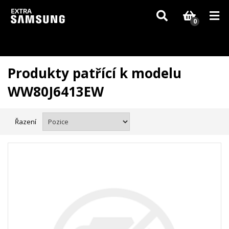
Vzhledem k aktuální situaci se může dodání dílů, které nejsou skladem,
zpozdit. Děkujeme za pochopení.
0
Produkty patřící k modelu
WW80J6413EW
Řazení