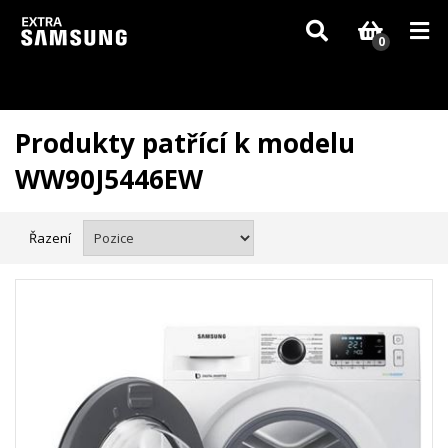
Vzhledem k aktuální situaci se může dodání dílů, které nejsou skladem,
zpozdit. Děkujeme za pochopení.
0
Produkty patřící k modelu
WW90J5446EW
Řazení