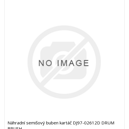
Náhradní semišový buben kartáč DJ97-02612D DRUM
BRUSH