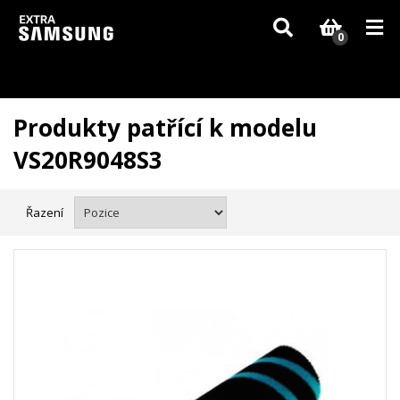
Vzhledem k aktuální situaci se může dodání dílů, které nejsou skladem,
zpozdit. Děkujeme za pochopení.
0
Produkty patřící k modelu
VS20R9048S3
Řazení