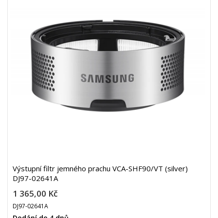
Výstupní filtr jemného prachu VCA-SHF90/VT (silver)
DJ97-02641A
1 365,00 Kč
DJ97-02641A
Dodání do 4 dnů