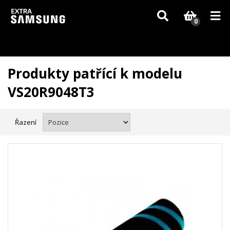
Vzhledem k aktuální situaci se může dodání dílů, které nejsou skladem,
zpozdit. Děkujeme za pochopení.
0
Produkty patřící k modelu
VS20R9048T3
Řazení