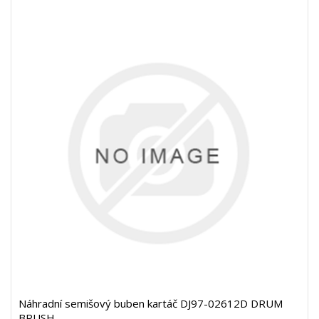
Náhradní semišový buben kartáč DJ97-02612D DRUM
BRUSH