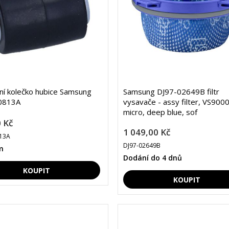
lní kolečko hubice Samsung
Samsung DJ97-02649B filtr
0813A
vysavače - assy filter, VS900
micro, deep blue, sof
 Kč
1 049,00 Kč
13A
DJ97-02649B
m
Dodání do 4 dnů