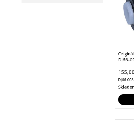
Originá
DJ66-0
155,00
DJ66-008
Sklade