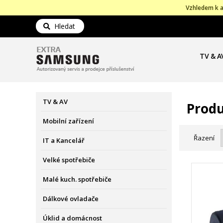
Vzhledem k a
Hledat
TV & A
TV & AV
Produ
Mobilní zařízení
Řazení
IT a Kancelář
Velké spotřebiče
Malé kuch. spotřebiče
Dálkové ovladače
Úklid a domácnost