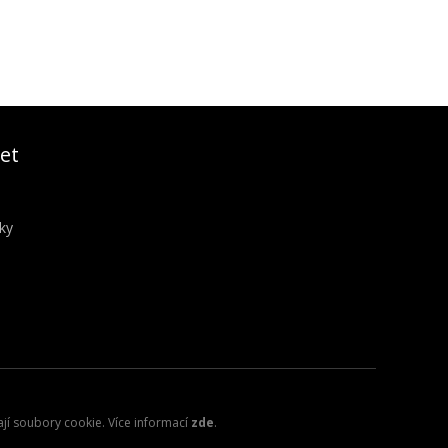
et
ky
ají soubory cookie. Více informací
zde
.