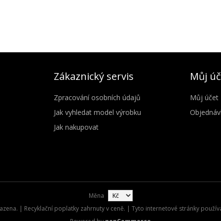
Zákaznický servis
Můj úč
Zpracování osobních údajů
Můj účet
Jak vyhledat model výrobku
Objednáv
Jak nakupovat
Měna
zena. | Recyklační poplatky zahrnuty v ceně. | Tyto internetové stránky použív