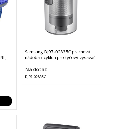
Samsung DJ97-02835C prachová
0RL,
nádoba / cyklon pro tyčový vysavač
Na dotaz
DJ97-02835C