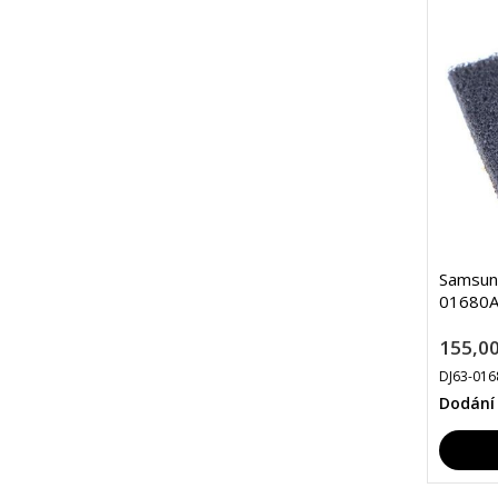
Samsung
01680
155,00
DJ63-016
Dodání