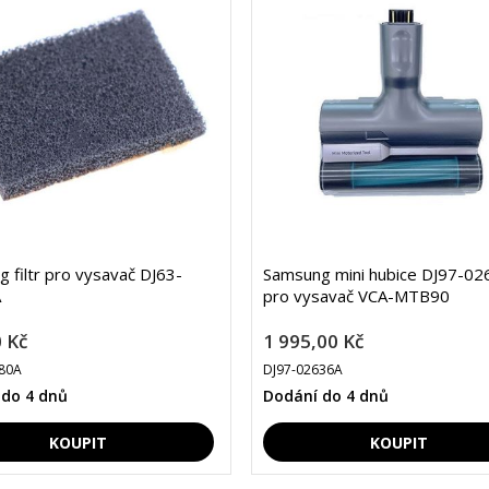
 filtr pro vysavač DJ63-
Samsung mini hubice DJ97-0
A
pro vysavač VCA-MTB90
 Kč
1 995,00 Kč
80A
DJ97-02636A
 do 4 dnů
Dodání do 4 dnů