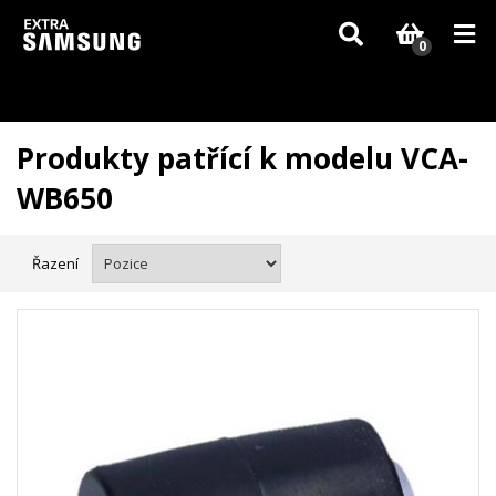
Vzhledem k aktuální situaci se může dodání dílů, které nejsou skladem,
zpozdit. Děkujeme za pochopení.
0
Produkty patřící k modelu VCA-
WB650
Řazení