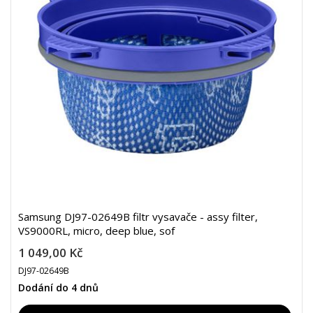
Samsung DJ97-02649B filtr vysavače - assy filter,
VS9000RL, micro, deep blue, sof
1 049,00 Kč
DJ97-02649B
Dodání do 4 dnů