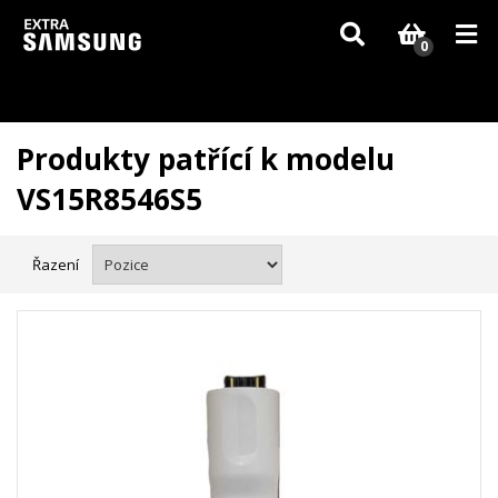
Vzhledem k aktuální situaci se může dodání dílů, které nejsou skladem,
zpozdit. Děkujeme za pochopení.
0
Produkty patřící k modelu
VS15R8546S5
Řazení