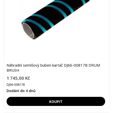
Náhradní semišový buben kartáč DJ66-00817B DRUM
BRUSH
1 745,00 Kč
DJ66-00817B
Dodání do 4 dnů