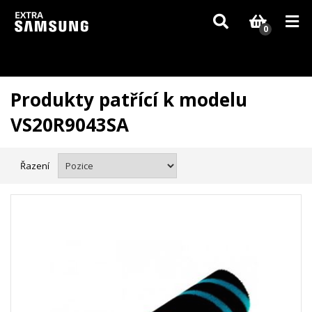
Vzhledem k aktuální situaci se může dodání dílů, které nejsou skladem,
zpozdit. Děkujeme za pochopení.
0
Produkty patřící k modelu
VS20R9043SA
Řazení