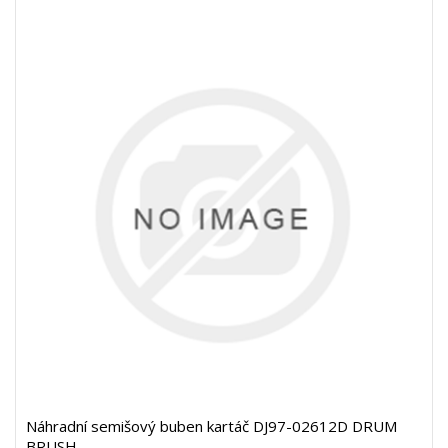
Náhradní semišový buben kartáč DJ97-02612D DRUM
BRUSH