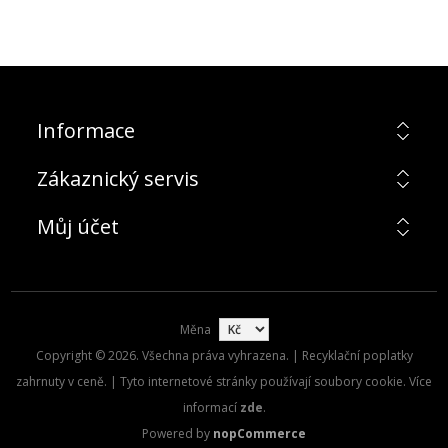
Informace
Zákaznický servis
Můj účet
Měna
Copyright © 2026. Všechna práva vyhrazena. | Recyklační poplatky
zahrnuty v ceně. | Tyto internetové stránky používají soubory cookie. Více
informací
zde
.
Powered by
nopCommerce