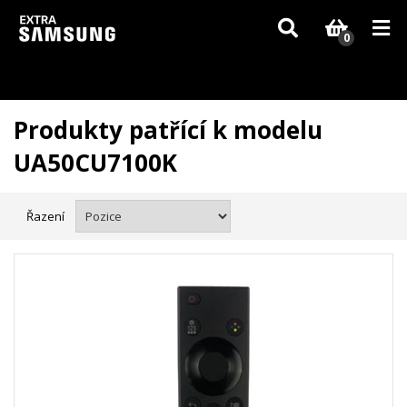
Vzhledem k aktuální situaci se může dodání dílů, které nejsou skladem,
zpozdit. Děkujeme za pochopení.
0
Produkty patřící k modelu
UA50CU7100K
Řazení