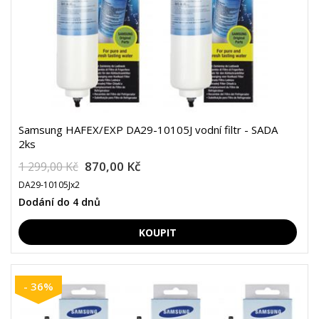
Samsung HAFEX/EXP DA29-10105J vodní filtr - SADA
2ks
870,00 Kč
1 299,00 Kč
DA29-10105Jx2
Dodání do 4 dnů
- 36%