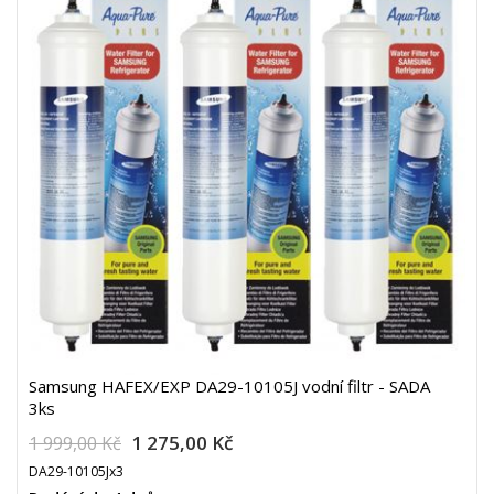
Samsung HAFEX/EXP DA29-10105J vodní filtr - SADA
3ks
1 275,00 Kč
1 999,00 Kč
DA29-10105Jx3