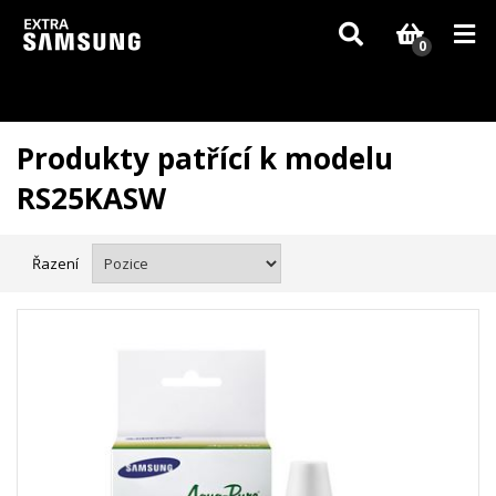
Vzhledem k aktuální situaci se může dodání dílů, které nejsou skladem,
zpozdit. Děkujeme za pochopení.
0
Produkty patřící k modelu
RS25KASW
Řazení