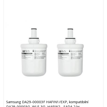
Samsung DA29-00003F HAFIN1/EXP, kompatibilní
DA29-00003G, WLF-3G, HAFIN2 - SADA 2 ks