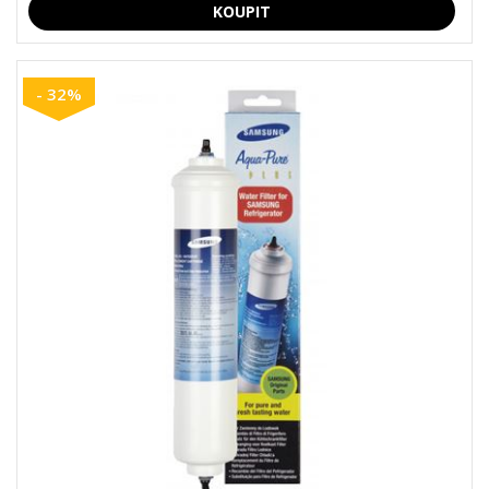
- 32%