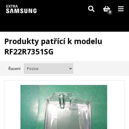
Vzhledem k aktuální situaci se může dodání dílů, které nejsou skladem,
zpozdit. Děkujeme za pochopení.
0
Produkty patřící k modelu
RF22R7351SG
Řazení