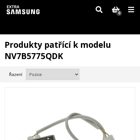
Vzhledem k aktuální situaci se může dodání dílů, které nejsou skladem,
zpozdit. Děkujeme za pochopení.
0
Produkty patřící k modelu
NV7B5775QDK
Řazení