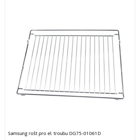
Samsung rošt pro el. troubu DG75-01061D