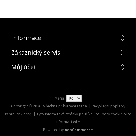
Informace
Zákaznický servis
Můj účet
Měna
Copyright © 2026. Všechna práva vyhrazena. | Recyklační poplatky
zahrnuty v ceně. | Tyto internetové stránky používají soubory cookie. Více
informací
zde
.
Powered by
nopCommerce