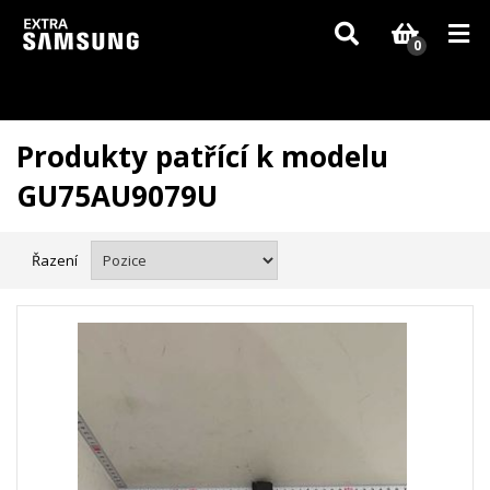
Vzhledem k aktuální situaci se může dodání dílů, které nejsou skladem,
zpozdit. Děkujeme za pochopení.
0
Produkty patřící k modelu
GU75AU9079U
Řazení