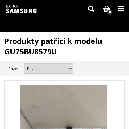
Vzhledem k aktuální situaci se může dodání dílů, které nejsou skladem,
zpozdit. Děkujeme za pochopení.
0
Produkty patřící k modelu
GU75BU8579U
Řazení