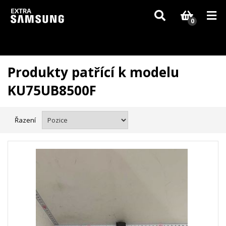
Vzhledem k aktuální situaci se může dodání dílů, které nejsou skladem,
zpozdit. Děkujeme za pochopení.
0
Produkty patřící k modelu
KU75UB8500F
Řazení