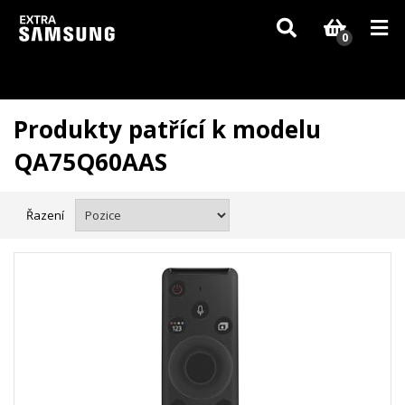
Vzhledem k aktuální situaci se může dodání dílů, které nejsou skladem,
zpozdit. Děkujeme za pochopení.
0
Produkty patřící k modelu
QA75Q60AAS
Řazení