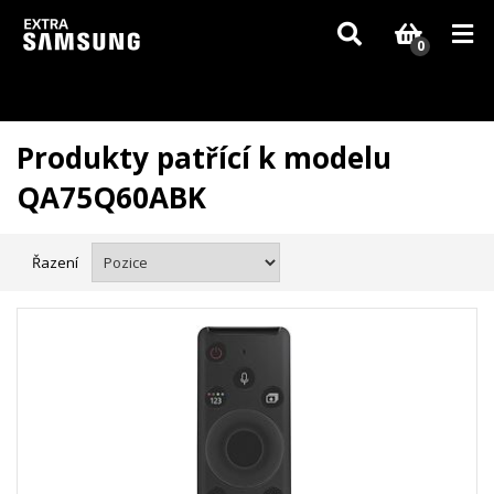
Vzhledem k aktuální situaci se může dodání dílů, které nejsou skladem,
zpozdit. Děkujeme za pochopení.
0
Produkty patřící k modelu
QA75Q60ABK
Řazení