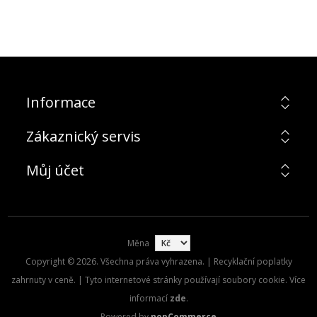
Informace
Zákaznický servis
Můj účet
Měna
Copyright © 2026. Všechna práva vyhrazena. | Recyklační poplatky
zahrnuty v ceně. | Tyto internetové stránky používají soubory cookie. Více
informací
zde
.
Powered by
nopCommerce