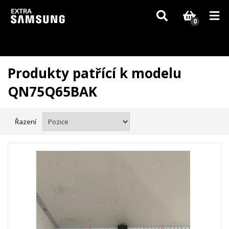
Vzhledem k aktuální situaci se může dodání dílů, které nejsou skladem,
zpozdit. Děkujeme za pochopení.
0
Produkty patřící k modelu
QN75Q65BAK
Řazení