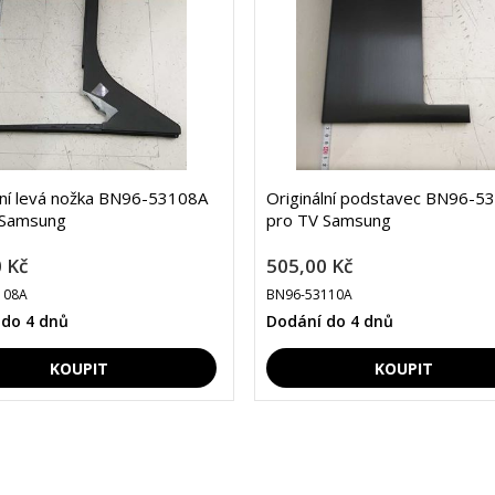
lní levá nožka BN96-53108A
Originální podstavec BN96-5
 Samsung
pro TV Samsung
 Kč
505,00 Kč
108A
BN96-53110A
 do 4 dnů
Dodání do 4 dnů