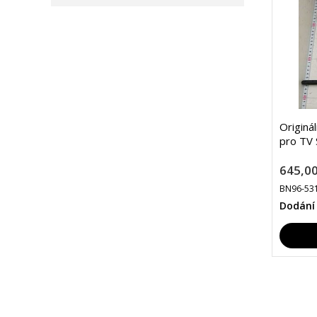
Originá
pro TV
645,00
BN96-53
Dodání