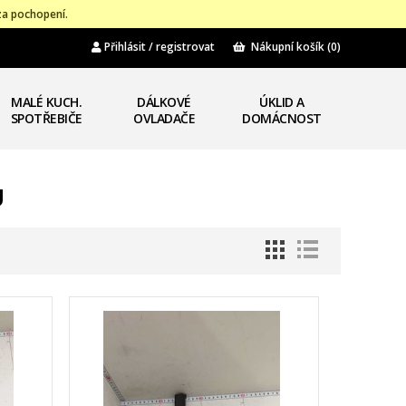
za pochopení.
Přihlásit / registrovat
Nákupní košík
(0)
MALÉ KUCH.
DÁLKOVÉ
ÚKLID A
SPOTŘEBIČE
OVLADAČE
DOMÁCNOST
U