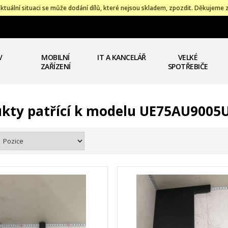
ktuální situaci se může dodání dílů, které nejsou skladem, zpozdit. Děkujeme 
V
MOBILNÍ
IT A KANCELÁŘ
VELKÉ
ZAŘÍZENÍ
SPOTŘEBIČE
kty patřící k modelu UE75AU9005