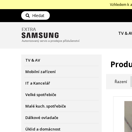
Vzhledem k a
Hledat
TV & A
TV & AV
Produ
Mobilní zařízení
Řazení
IT a Kancelář
Velké spotřebiče
Malé kuch. spotřebiče
Dálkové ovladače
Úklid a domácnost