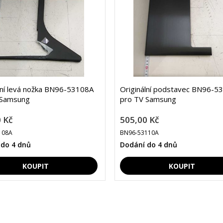
lní levá nožka BN96-53108A
Originální podstavec BN96-5
 Samsung
pro TV Samsung
 Kč
505,00 Kč
108A
BN96-53110A
 do 4 dnů
Dodání do 4 dnů