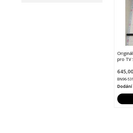
Originá
pro TV
645,00
BN96-53
Dodání