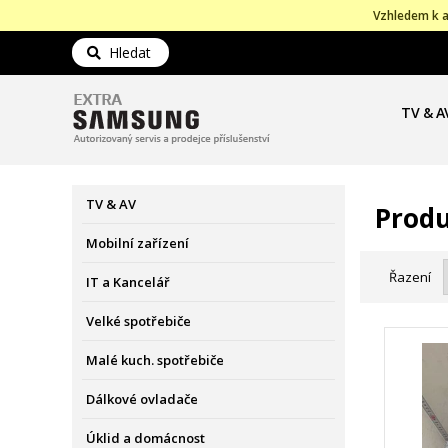
Vzhledem k a
Hledat
TV & A
TV & AV
Produ
Mobilní zařízení
Řazení
IT a Kancelář
Velké spotřebiče
Malé kuch. spotřebiče
Dálkové ovladače
Úklid a domácnost