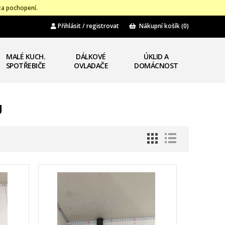
za pochopení.
Přihlásit / registrovat
Nákupní košík
(0)
MALÉ KUCH.
DÁLKOVÉ
ÚKLID A
SPOTŘEBIČE
OVLADAČE
DOMÁCNOST
U