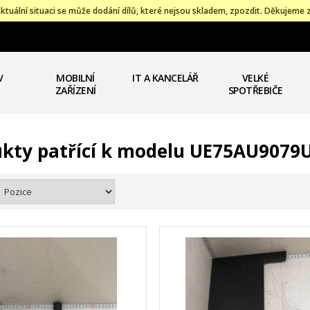
ktuální situaci se může dodání dílů, které nejsou skladem, zpozdit. Děkujeme 
V
MOBILNÍ
IT A KANCELÁŘ
VELKÉ
ZAŘÍZENÍ
SPOTŘEBIČE
kty patřící k modelu UE75AU9079