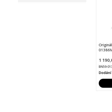
Originá
01386
1 190,
BN59-01
Dodání