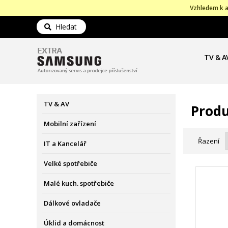
Vzhledem k a
Hledat
TV & A
TV & AV
Produ
Mobilní zařízení
Řazení
IT a Kancelář
Velké spotřebiče
Malé kuch. spotřebiče
Dálkové ovladače
Úklid a domácnost