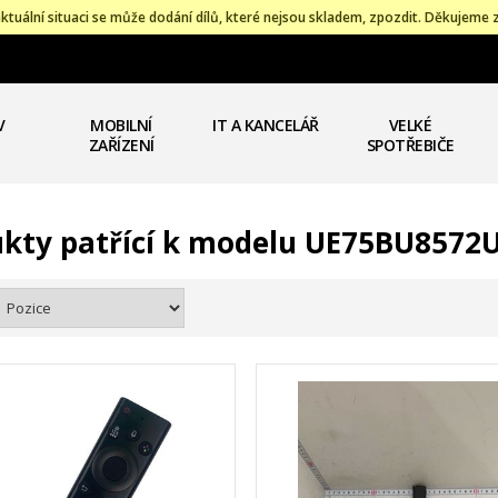
ktuální situaci se může dodání dílů, které nejsou skladem, zpozdit. Děkujeme 
V
MOBILNÍ
IT A KANCELÁŘ
VELKÉ
ZAŘÍZENÍ
SPOTŘEBIČE
kty patřící k modelu UE75BU8572