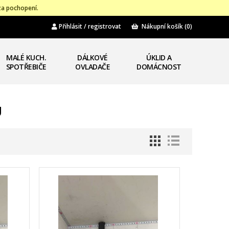
za pochopení.
Přihlásit / registrovat
Nákupní košík
(0)
MALÉ KUCH.
DÁLKOVÉ
ÚKLID A
SPOTŘEBIČE
OVLADAČE
DOMÁCNOST
U