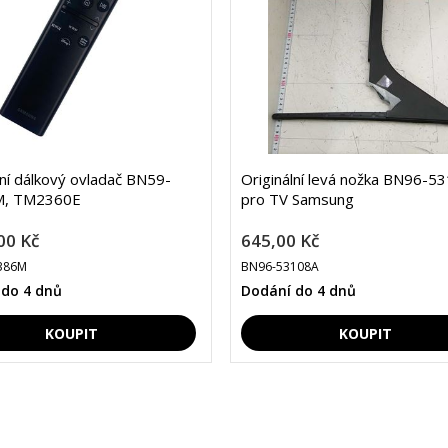
lní dálkový ovladač BN59-
Originální levá nožka BN96-5
M, TM2360E
pro TV Samsung
00 Kč
645,00 Kč
386M
BN96-53108A
 do 4 dnů
Dodání do 4 dnů