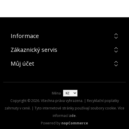
Informace
Zákaznický servis
Můj účet
Měna
Copyright © 2026. Všechna práva vyhrazena. | Recyklační poplatky
zahrnuty v ceně. | Tyto internetové stránky používají soubory cookie. Více
informací
zde
.
Powered by
nopCommerce