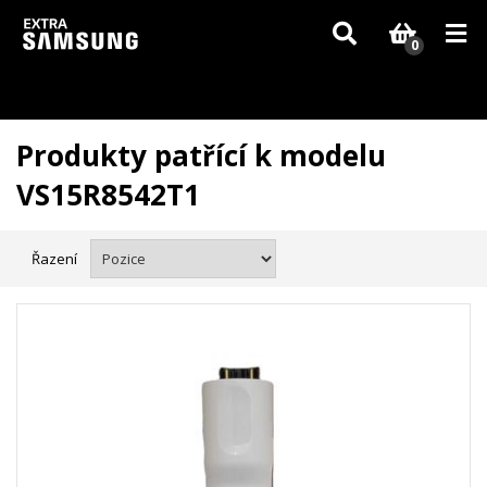
Vzhledem k aktuální situaci se může dodání dílů, které nejsou skladem,
zpozdit. Děkujeme za pochopení.
0
Produkty patřící k modelu
VS15R8542T1
Řazení