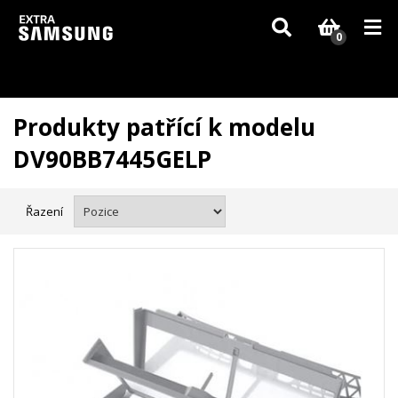
Vzhledem k aktuální situaci se může dodání dílů, které nejsou skladem,
zpozdit. Děkujeme za pochopení.
0
Produkty patřící k modelu
DV90BB7445GELP
Řazení